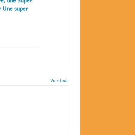
e, une Super 
= Une super 
Voir tout