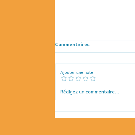
Commentaires
Ajouter une note
Fermeture estivale de nos
Rédigez un commentaire...
espaces jeux