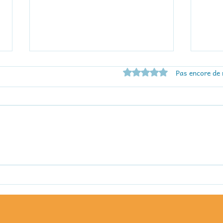
Noté 0 étoile sur 5.
Pas encore de 
Nouveautés de l'été à
Cet 
l'espace jeux de Dinard
Pleu
nou