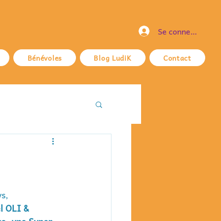
Se connecter
Bénévoles
Blog LudiK
Contact
s,  
l OLI & 