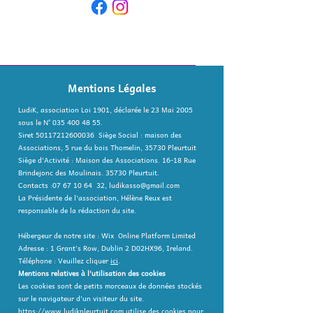
Mentions Légales
LudiK, association Loi 1901, déclarée le 23 Mai 2005
sous le N°
035 400 48 55
.
Siret
50117212600036
Siège Social : maison des
Associations, 5 rue du bois Thomelin, 35730 Pleurtuit
Siège d'Activité : Maison des Associations. 16-18 Rue
Brindejonc des Moulinais. 35730 Pleurtuit.
Contacts :
07 67 10 64
32,
ludikasso@gmail.com
La Présidente de l'association, Hélène Reux est
responsable de la rédaction du site.
Hébergeur de notre site : Wix Online Platform Limited
Adresse : 1 Grant’s Row, Dublin 2 D02HX96, Ireland.
Téléphone : Veuillez cliquer
ici
.
Mentions relatives à l'utilisation des cookies
Les cookies sont de petits morceaux de données stockés
sur le navigateur d'un visiteur du site.
https://www.ludikpleurtuit.com
utilise des cookies pour