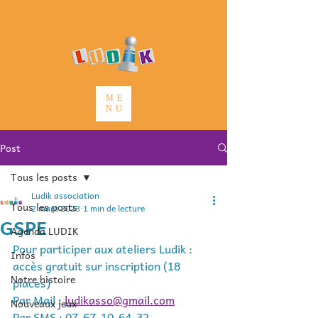
ME
NU
Post
Tous les posts
Ludik association
Tous les posts
2 mars 2023
1 min de lecture
GSPE
Agenda LUDIK
Pour participer aux ateliers Ludik : 
Infos
accès gratuit sur inscription (18 
Notre histoire
places) 
Par Mail : 
ludikasso@gmail.com
Nouveaux jeux
Par SMS : 07-67-10-64-32