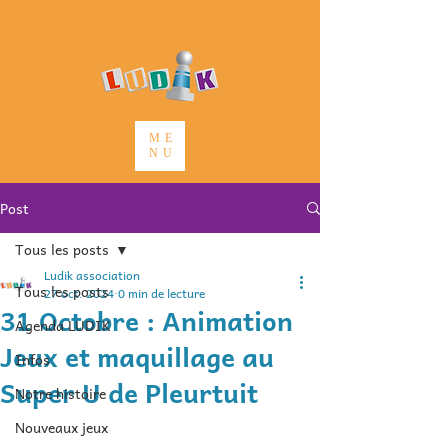
ME
NU
Post
Tous les posts
Ludik association
Tous les posts
27 oct. 2024
0 min de lecture
31 Octobre : Animation
Agenda LUDIK
Jeux et maquillage au
Infos
Super U de Pleurtuit
Notre histoire
Nouveaux jeux