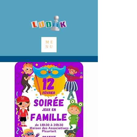
ME
NU