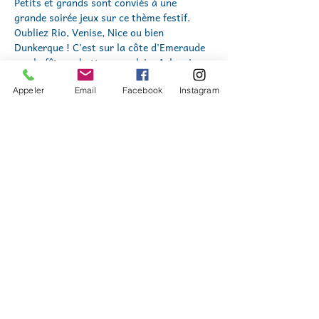
Petits et grands sont conviés à une 
grande soirée jeux sur ce thème festif. 
Oubliez Rio, Venise, Nice ou bien 
Dunkerque ! C'est sur la côte d'Emeraude 
que la fête va battre son plein. Arlequins, 
dinosaures, fées ou pirates vont jouer, 
s'amuser et partager un moment ludique 
Appeler
Email
Facebook
Instagram
en famille.
Pour tous les âges.
Entrée libre.
Petite restauration payante sur place.
De 18h30 à 20h30
Nous sommes soutenus par