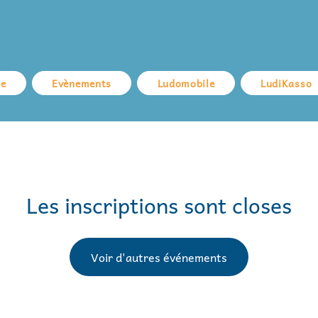
ue
Evènements
Ludomobile
LudiKasso
Les inscriptions sont closes
Voir d'autres événements