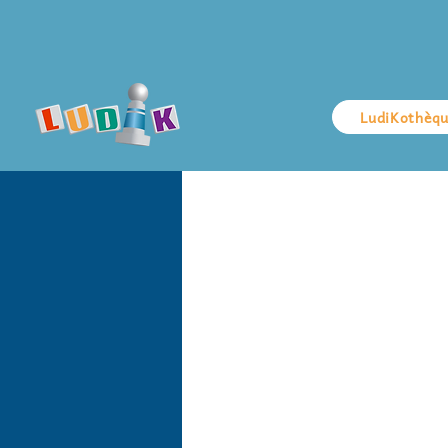
LudiKothèq