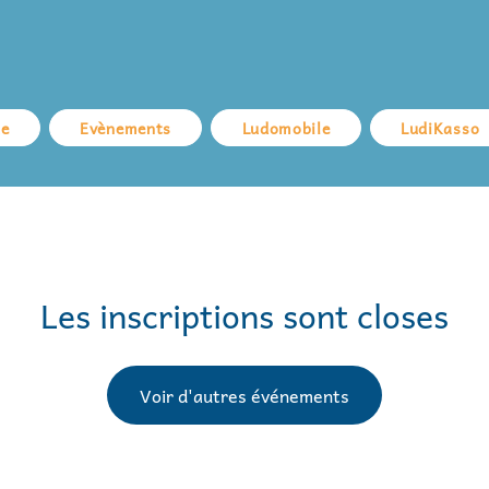
ue
Evènements
Ludomobile
LudiKasso
Les inscriptions sont closes
Voir d'autres événements