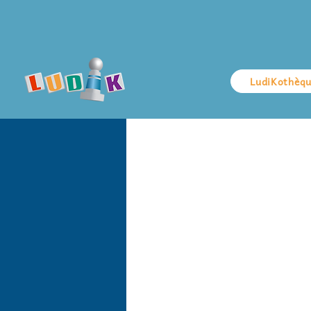
LudiKothèq