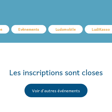
ue
Evènements
Ludomobile
LudiKasso
Les inscriptions sont closes
Voir d'autres événements