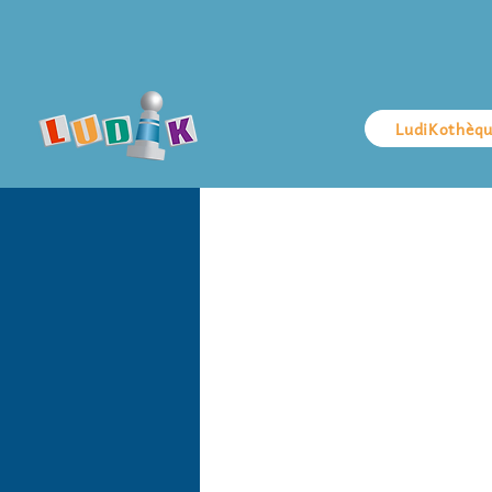
LudiKothèq