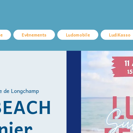
ue
Evènements
Ludomobile
LudiKasso
e de Longchamp
BEACH
nier