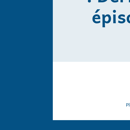
épis
P