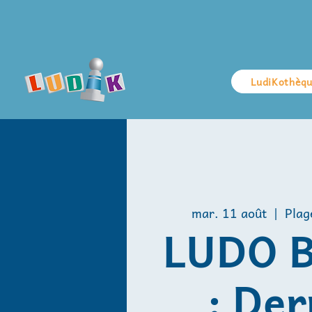
LudiKothèq
mar. 11 août
  |  
Plag
LUDO 
: Der