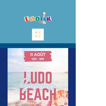
ME
NU