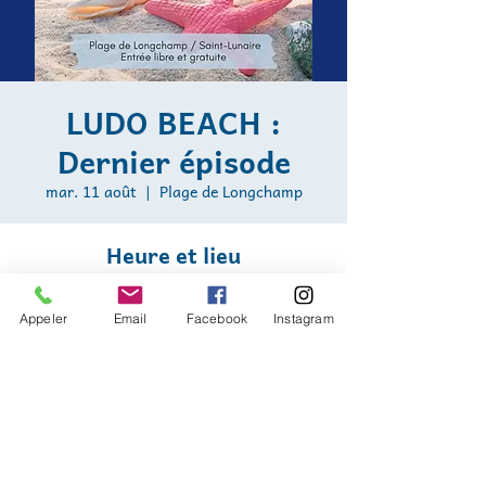
LUDO BEACH :
Dernier épisode
mar. 11 août
  |  
Plage de Longchamp
Heure et lieu
11 août 2026, 15:00 – 18:00
Plage de Longchamp, Plage de Longchamp,
Appeler
Email
Facebook
Instagram
Saint-Lunaire, France
Nous sommes soutenus par