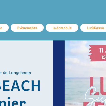
ue
Evènements
Ludomobile
LudiKasso
e de Longchamp
BEACH
nier