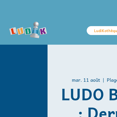
LudiKothèq
mar. 11 août
  |  
Plag
LUDO 
: Der