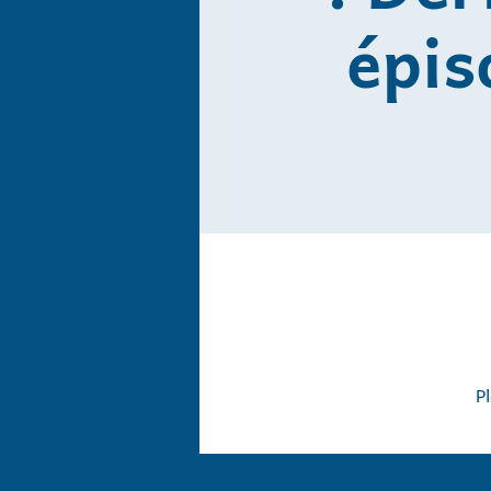
épis
P