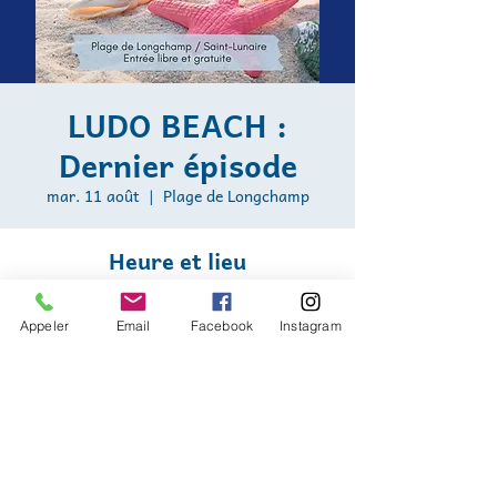
LUDO BEACH :
Dernier épisode
mar. 11 août
  |  
Plage de Longchamp
Heure et lieu
11 août 2026, 15:00 – 18:00
Plage de Longchamp, Plage de Longchamp,
Appeler
Email
Facebook
Instagram
Saint-Lunaire, France
Nous sommes soutenus par