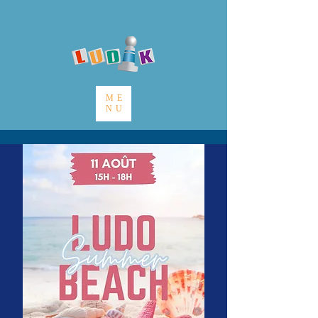
ME
NU