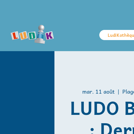
LudiKothèq
mar. 11 août
  |  
Plag
LUDO 
: Der