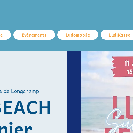
ue
Evènements
Ludomobile
LudiKasso
e de Longchamp
BEACH
nier