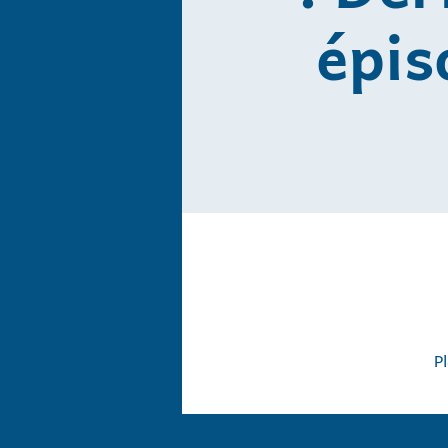
épis
P