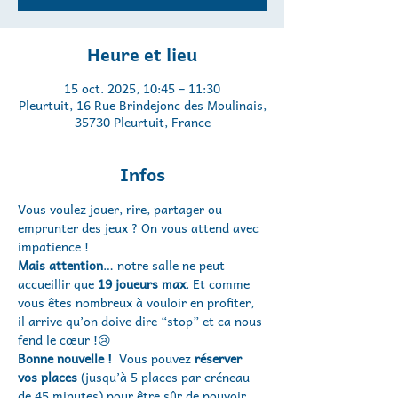
Heure et lieu
15 oct. 2025, 10:45 – 11:30
Pleurtuit, 16 Rue Brindejonc des Moulinais,
35730 Pleurtuit, France
Infos
Vous voulez jouer, rire, partager ou 
emprunter des jeux ? On vous attend avec 
impatience ! 
Mais attention
… notre salle ne peut 
accueillir que 
19 joueurs max
. Et comme 
vous êtes nombreux à vouloir en profiter, 
il arrive qu’on doive dire “stop” et ca nous 
fend le cœur !😢
Bonne nouvelle !
  Vous pouvez 
réserver 
vos places
 (jusqu’à 5 places par créneau 
de 45 minutes) pour être sûr de pouvoir 