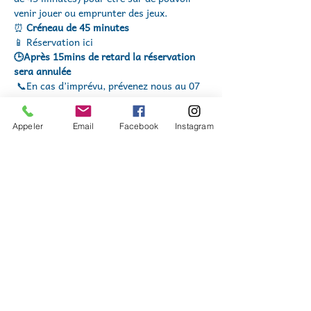
venir jouer ou emprunter des jeux.
⏰ 
Créneau de 45 minutes
📱 Réservation ici
🕒Après 15mins de retard la réservation 
sera annulée
 📞En cas d’imprévu, prévenez nous au 07 
67 10 64 32 
🐰 Et si vous posez un lapin… votre famille 
Appeler
Email
Facebook
Instagram
sera temporairement mise en pause dans 
les réservations !
Et comme l'esprit joueur n'a pas 
d'horaires, les arrivées spontanées sont 
toujours les bienvenues ... même si 
parfois, on vous demandera, avec le 
sourire, de retenter votre chance !
Nous sommes soutenus par