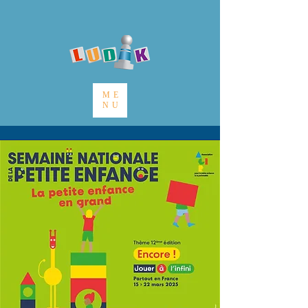
ME
NU