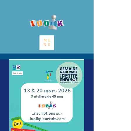
ME
NU