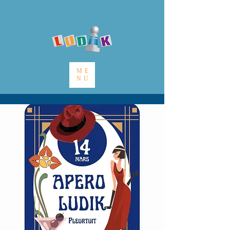
ME
NU