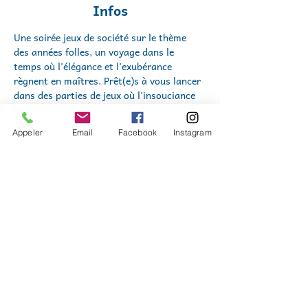
Infos
Une soirée jeux de société sur le thème 
des années folles, un voyage dans le 
temps où l'élégance et l'exubérance 
règnent en maîtres. Prêt(e)s à vous lancer 
dans des parties de jeux où l'insouciance 
des années 20  transporte chacun dans un 
monde de glamour et d'aventure ? Ou 
Appeler
Email
Facebook
Instagram
vous plonger dans une enquête palpitante 
et mystérieuse, digne d'un roman 
d'Agatha Christie ?
Un buffet pas du tout clandestin, préparé 
par notre équipe de bénévoles.  Des 
boissons sans alcool, prohibition oblige
.
6€ par personne
 ou 6 maillettes (monnaie 
locale)
Nous sommes soutenus par