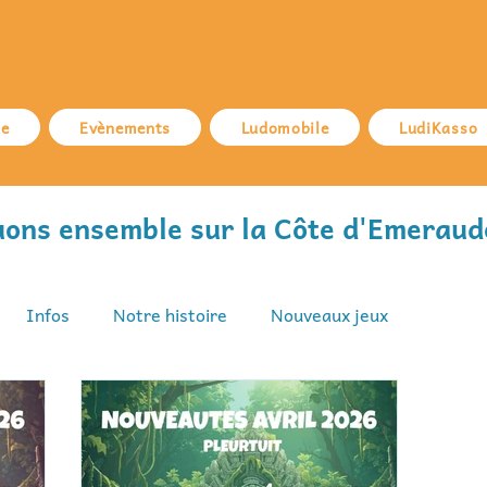
ue
Evènements
Ludomobile
LudiKasso
uons ensemble sur la Côte d'Emeraud
Infos
Notre histoire
Nouveaux jeux