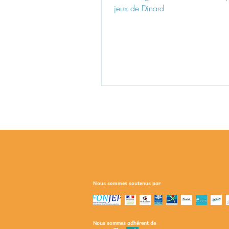
jeux de Dinard
Nous sommes soutenus par
Nous sommes adhérent de