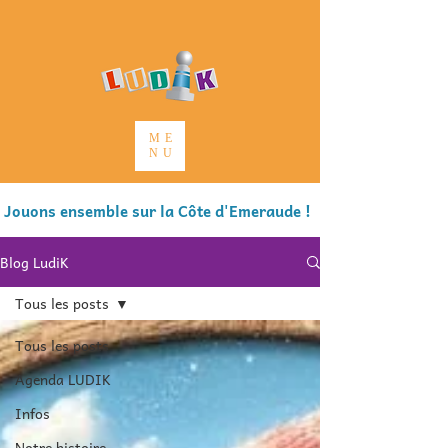
ME
NU
Jouons ensemble sur la Côte d'Emeraude !
Blog LudiK
Tous les posts
Tous les posts
Agenda LUDIK
Infos
Notre histoire