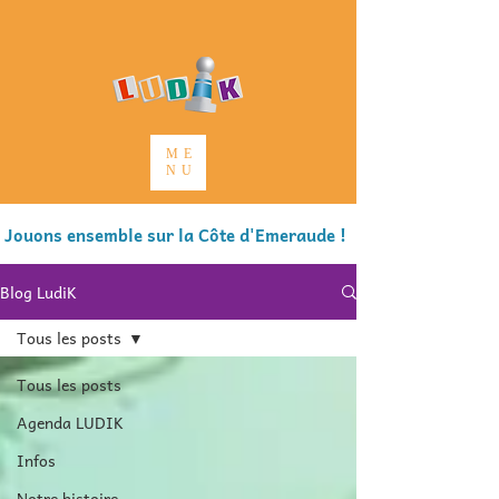
ME
NU
Jouons ensemble sur la Côte d'Emeraude !
Blog LudiK
Tous les posts
Tous les posts
Agenda LUDIK
Infos
Notre histoire