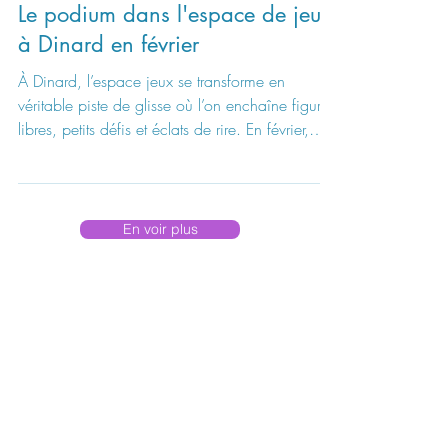
26 janv.
2 min de lecture
Nouveaux jeux
Le podium dans l'espace de jeux
à Dinard en février
À Dinard, l’espace jeux se transforme en
véritable piste de glisse où l’on enchaîne figures
libres, petits défis et éclats de rire. En février,
trois titres entrent en scène : des jeux malicieux,
doux comme une pirouette, parfois teintés de
romantisme, toujours prêts à faire fondre la
grisaille hivernale.
En voir plus