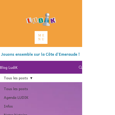
ME
NU
Jouons ensemble sur la Côte d'Emeraude !
Blog LudiK
Tous les posts
Tous les posts
Agenda LUDIK
Infos
Notre histoire