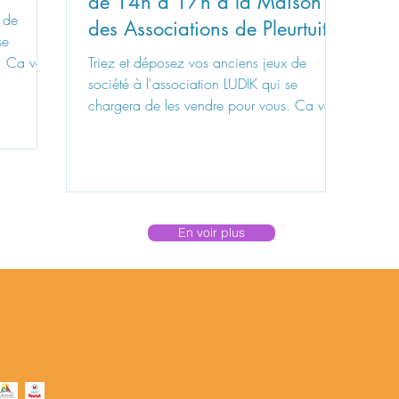
de 14h à 17h à la Maison
t
 de
des Associations de Pleurtuit
se
. Ca vous
Triez et déposez vos anciens jeux de
société à l'association LUDIK qui se
chargera de les vendre pour vous. Ca vous
dit ?
En voir plus