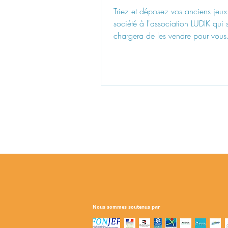
Associations de Pleurtui
Triez et déposez vos anciens jeux
société à l'association LUDIK qui 
chargera de les vendre pour vous
dit ?
Nous sommes soutenus par