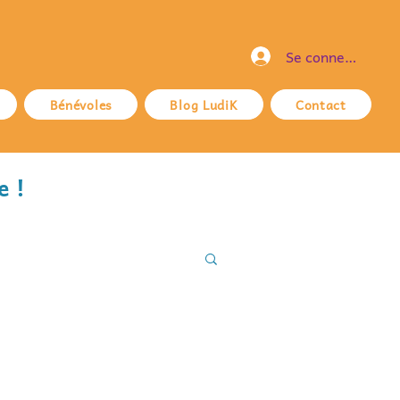
Se connecter
Bénévoles
Blog LudiK
Contact
e !