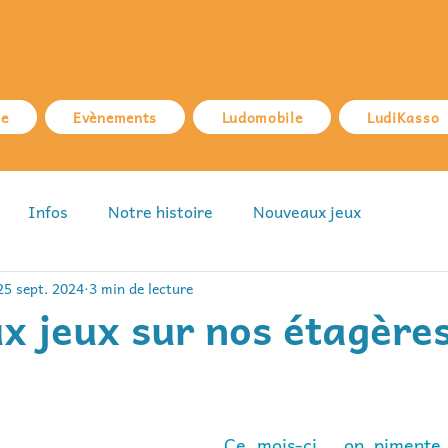
ue
Evènements
Ludomobile
LudiKasso
Infos
Notre histoire
Nouveaux jeux
25 sept. 2024
3 min de lecture
 jeux sur nos étagère
Ce mois-ci,  on pimente 