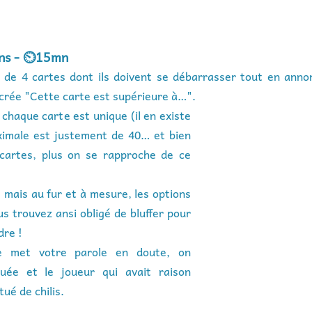
ans - ⏲️15mn
 de 4 cartes dont ils doivent se débarrasser tout en annon
acrée "Cette carte est supérieure à…".
chaque carte est unique (il en existe 
ximale est justement de 40… et bien 
cartes, plus on se rapproche de ce 
 mais au fur et à mesure, les options 
s trouvez ansi obligé de bluffer pour 
re ! 
e met votre parole en doute, on 
uée et le joueur qui avait raison 
ué de chilis.