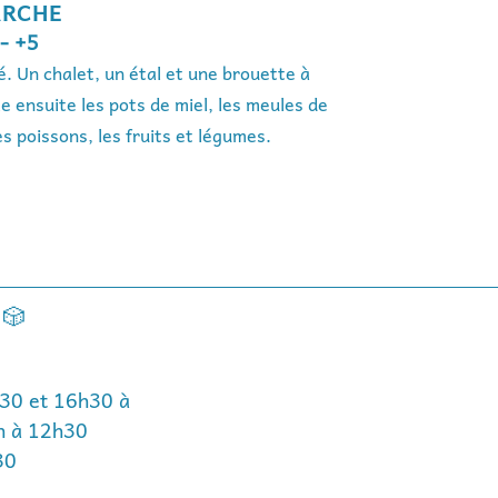
ARCHE 
 - +5
é. Un chalet, un étal et une brouette à 
le ensuite les pots de miel, les meules de 
es poissons, les fruits et légumes. 
 🎲
30 et 16h30 à 
h à 12h30
30