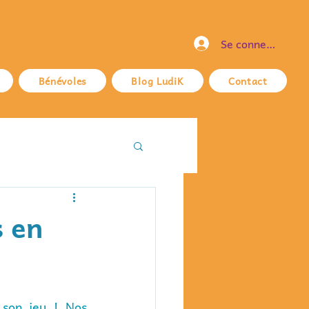
Se connecter
Bénévoles
Blog LudiK
Contact
s en
son jeu ! Nos 