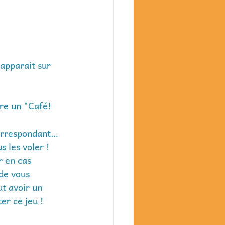
apparait sur 
re un "Café! 
orrespondant… 
 les voler ! 
r en cas 
de vous 
ut avoir un 
er ce jeu !