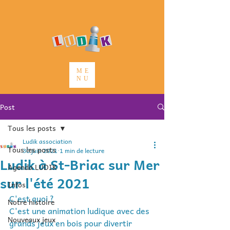
ME
NU
Post
Tous les posts
Ludik association
Tous les posts
30 juin 2021
1 min de lecture
Ludik à St-Briac sur Mer
Agenda LUDIK
sur l'été 2021
Infos
C'est quoi ? 
Notre histoire
C'est une animation ludique avec des 
Nouveaux jeux
grands jeux en bois pour divertir 