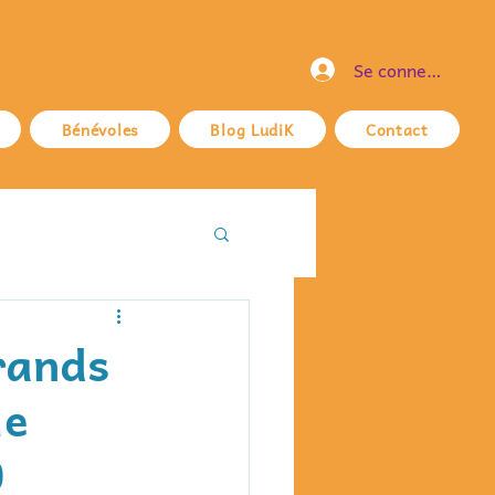
Se connecter
Bénévoles
Blog LudiK
Contact
rands
le
0