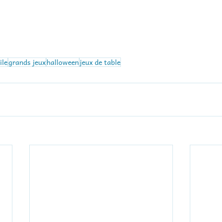
ile
grands jeux
halloween
jeux de table