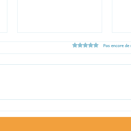
Noté 0 étoile sur 5.
Pas encore de 
À vos jeux, triez, déposez
25 o
le 29 novembre 2025 de
Part
14h à 17h à la Maison des
COSE
Associations de Pleurtuit
à 1