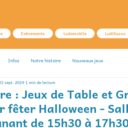
ue
Evènements
Ludomobile
LudiKasso
Infos
Notre histoire
Nouveaux jeux
22 sept. 2024
1 min de lecture
re : Jeux de Table et G
r fêter Halloween - Sal
unant de 15h30 à 17h3