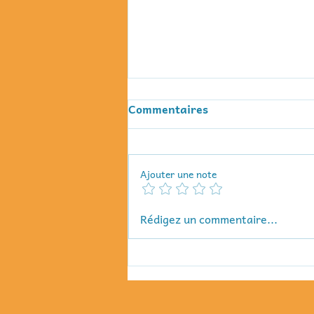
Commentaires
Ajouter une note
Des jeux en or ! Les
Rédigez un commentaire...
animations LudiK du mois
de novembre sur la Côte
d'Emeraude.