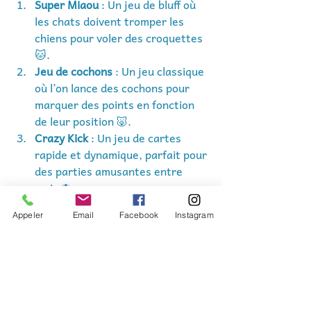
Super Miaou
 : Un jeu de bluff où 
les chats doivent tromper les 
chiens pour voler des croquettes 
🐱.
Jeu de cochons
 : Un jeu classique 
où l’on lance des cochons pour 
marquer des points en fonction 
de leur position 🐷.
Crazy Kick
 : Un jeu de cartes 
rapide et dynamique, parfait pour 
des parties amusantes entre 
amis ⚽.
Trio
 : Un favori d'Hélène aussi, ce 
Appeler
Email
Facebook
Instagram
jeu simple à comprendre mais 
stratégique est idéal pour toute 
la famille 👨‍👩‍👧‍👦.
Traîtres à Bord
 : Un jeu de 
déduction et de coopération avec 
une pointe de trahison, parfait 