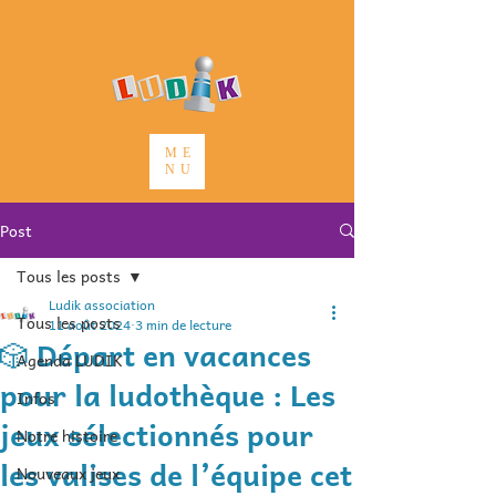
ME
NU
Post
Tous les posts
Ludik association
Tous les posts
11 août 2024
3 min de lecture
🎲 Départ en vacances
Agenda LUDIK
pour la ludothèque : Les
Infos
jeux sélectionnés pour
Notre histoire
les valises de l’équipe cet
Nouveaux jeux