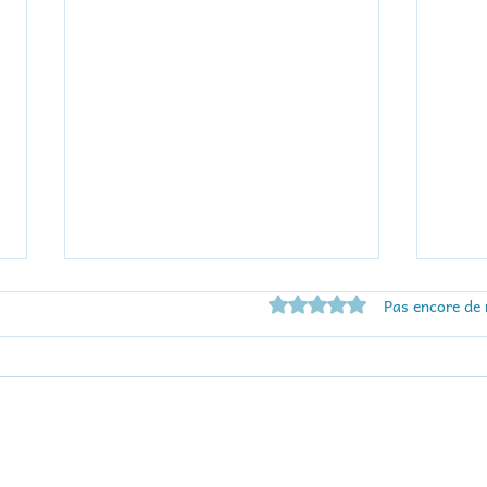
Noté 0 étoile sur 5.
Pas encore de 
À vos jeux, triez, déposez
25 o