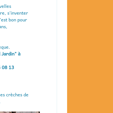
velles 
bre, s'inventer 
'est bon pour 
ans, 
èque. 
 Jardin" à 
6 08 13
les crèches de 
.