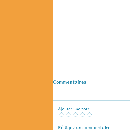
Commentaires
Ajouter une note
Des jeux en or ! Les
Rédigez un commentaire...