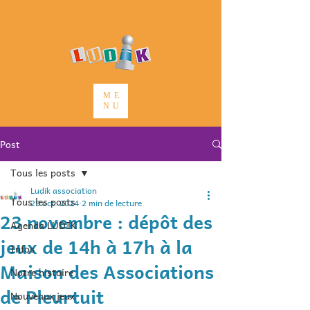
ME
NU
Post
Tous les posts
Ludik association
Tous les posts
29 oct. 2024
2 min de lecture
23 novembre : dépôt des
Agenda LUDIK
jeux de 14h à 17h à la
Infos
Maison des Associations
Notre histoire
de Pleurtuit
Nouveaux jeux