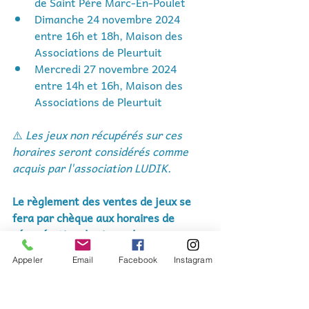
de Saint Père Marc-En-Poulet
Dimanche 24 novembre 2024 
entre 16h et 18h, Maison des 
Associations de Pleurtuit
Mercredi 27 novembre 2024 
entre 14h et 16h, Maison des 
Associations de Pleurtuit
⚠️ 
Les jeux non récupérés sur ces 
horaires seront considérés comme 
acquis par l'association LUDIK.
Le règlement des ventes de jeux se 
fera par chèque aux horaires de 
récupération des invendus
 sur 
présentation d’une carte d’identité. 
Appeler
Email
Facebook
Instagram
Si vous préférez recevoir un virement 
bancaire, merci de joindre un RIB à 
l’inscription.