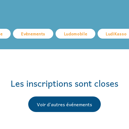
ue
Evènements
Ludomobile
LudiKasso
Les inscriptions sont closes
Voir d'autres événements