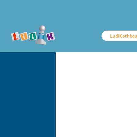
LudiKothèq