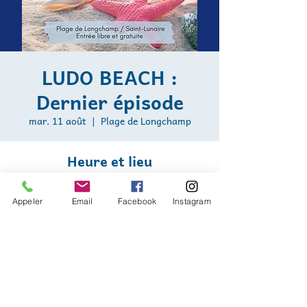
LUDO BEACH :
Dernier épisode
mar. 11 août
  |  
Plage de Longchamp
Heure et lieu
11 août 2026, 15:00 – 18:00
Plage de Longchamp, Plage de Longchamp,
Appeler
Email
Facebook
Instagram
Saint-Lunaire, France
Nous sommes soutenus par