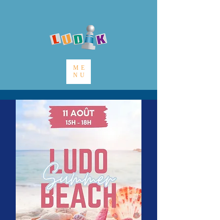
ME
NU